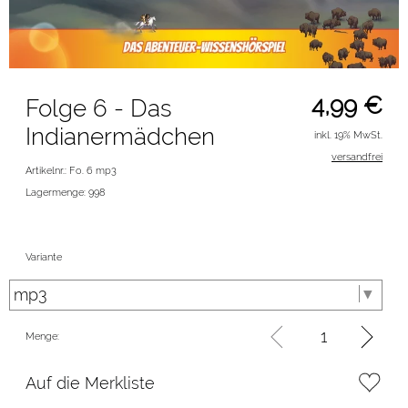
4,99
€
Folge 6 - Das
Indianermädchen
inkl. 19% MwSt.
versandfrei
Artikelnr.: Fo. 6 mp3
Lagermenge: 998
Variante
Menge:
Auf die Merkliste